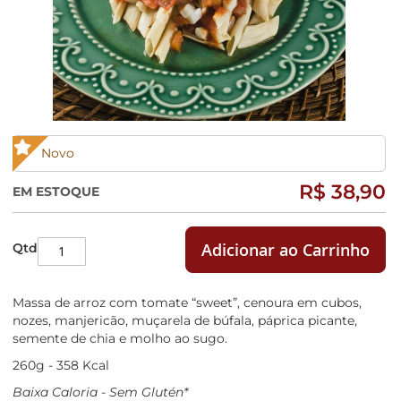
Saltar
Novo
para
o
R$ 38,90
EM ESTOQUE
início
da
Galeria
Adicionar ao Carrinho
Qtd
de
imagens
Massa de arroz com tomate “sweet”, cenoura em cubos,
nozes, manjericão, muçarela de búfala, páprica picante,
semente de chia e molho ao sugo.
260g - 358 Kcal
Baixa Caloria - Sem Glutén*