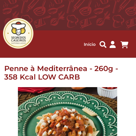
Me
Início
Penne à Mediterrânea - 260g -
358 Kcal LOW CARB
Pular
para
o
final
da
Galeria
de
imagens