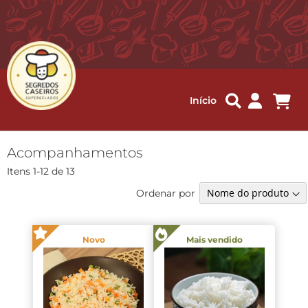
Me
Início
Acompanhamentos
Itens
1
-
12
de
13
Ordenar por
Novo
Mais vendido