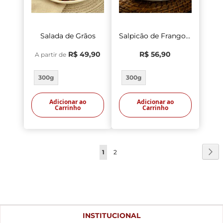
Salada de Grãos
Salpicão de Frango Defumado
R$ 49,90
R$ 56,90
A partir de
300g
300g
Adicionar ao
Adicionar ao
Carrinho
Carrinho
Página
Pá
Pr
Você
Página
1
2
esta
lendo
a
pagina
INSTITUCIONAL