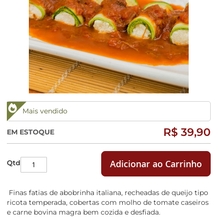
Galeria
de
imagens
Saltar
Mais vendido
para
o
R$ 39,90
EM ESTOQUE
início
da
Galeria
Adicionar ao Carrinho
Qtd
de
imagens
Finas fatias de abobrinha italiana, recheadas de queijo tipo
ricota temperada, cobertas com molho de tomate caseiros
e carne bovina magra bem cozida e desfiada.