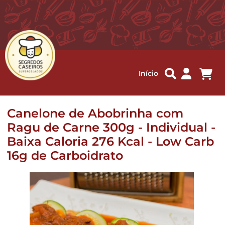
Me
Início
Canelone de Abobrinha com
Ragu de Carne 300g - Individual -
Baixa Caloria 276 Kcal - Low Carb
16g de Carboidrato
Pular
para
o
final
da